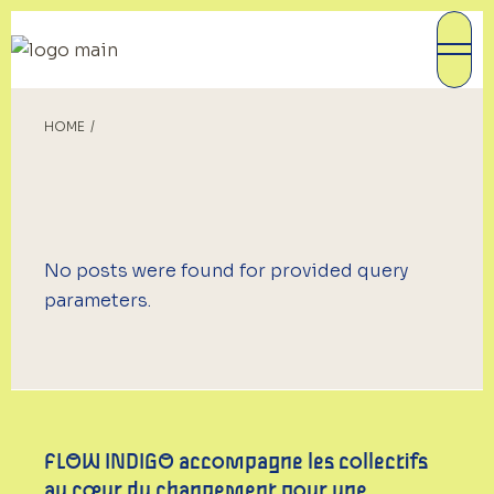
Skip
to
the
content
HOME
No posts were found for provided query
parameters.
FLOW INDIGO accompagne les collectifs
au cœur du changement pour une